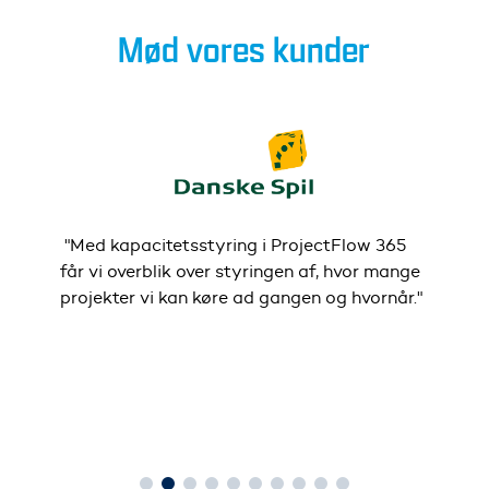
Mød vores kunder
hold
"Med kapacitetsstyring i ProjectFlow 365
Nu, 
lsen
får vi overblik over styringen af, hvor mange
virk
projekter vi kan køre ad gangen og hvornår."
et t