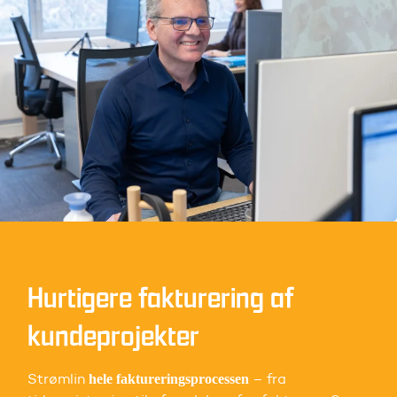
Hurtigere fakturering af
kundeprojekter
Strømlin
– fra
hele faktureringsprocessen