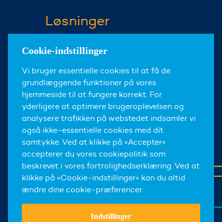
Løsninger
Fortes Change Cloud
Cookie-indstillinger
Fortes ProjectFlow
Vi bruger essentielle cookies til at få de
Fortes Milestones
grundlæggende funktioner på vores
hjemmeside til at fungere korrekt. For
Om os
yderligere at optimere brugeroplevelsen og
analysere trafikken på webstedet indsamler vi
Om Fortes
også ikke-essentielle cookies med dit
Nyheder og Events
samtykke. Ved at klikke på »Accepter«
accepterer du vores cookiepolitik som
Karriere
beskrevet i vores fortrolighedserklæring. Ved at
Kontakt
klikke på »Cookie-indstillinger« kan du altid
ændre dine cookie-præferencer.
Indstillinger