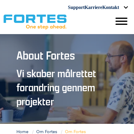
Support
Karriere
Kontakt
About Fortes
Vi skaber målrettet
forandring gennem
projekter
Home
Om Fortes
Om Fortes