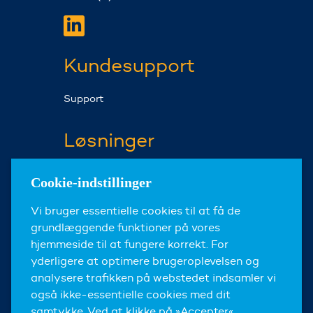
Kundesupport
Support
Løsninger
Fortes Change Cloud
Cookie-indstillinger
Fortes ProjectFlow
Vi bruger essentielle cookies til at få de
Fortes Milestones
grundlæggende funktioner på vores
hjemmeside til at fungere korrekt. For
Om os
yderligere at optimere brugeroplevelsen og
analysere trafikken på webstedet indsamler vi
Om Fortes
også ikke-essentielle cookies med dit
Nyheder og Events
samtykke. Ved at klikke på »Accepter«