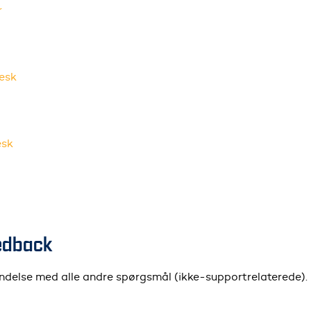
r
esk
esk
eedback
bindelse med alle andre spørgsmål (ikke-supportrelaterede).