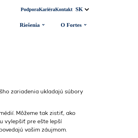
SK
Podpora
Kariéra
Kontakt
Riešenia
O Fortes
ášho zariadenia ukladajú súbory
édií. Môžeme tak zistiť, ako
u vylepšiť pre ešte lepší
dpovedajú vašim záujmom.