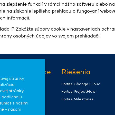
a zlepšenie funkcií v rámci nášho softvéru alebo n
ie na získanie lepšieho prehľadu o fungovaní webovej
ch informácií.
kladali? Zakážte súbory cookie v nastaveniach ochr
chrany osobných údajov vo svojom prehliadači.
Kundeservice
Riešenia
ovej stránky
Podpora
Fortes Change Cloud
alizáciu
ovej stránky
Fortes ProjectFlow
 podliehajú
Fortes Milestones
súhlas s našimi
ané v našom