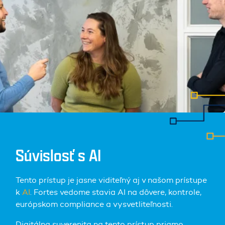
Súvislosť s AI
Tento prístup je jasne viditeľný aj v našom prístupe
k
AI
. Fortes vedome stavia AI na dôvere, kontrole,
európskom compliance a vysvetliteľnosti.
Digitálna suverenita na tento prístup priamo