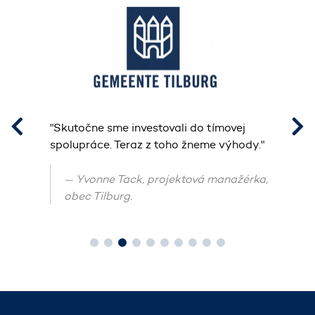
"Skutočne sme investovali do tímovej
"Mil
ľko
spolupráce. Teraz z toho žneme výhody."
význ
"
úspo
nasa
Yvonne Tack, projektová manažérka,
sme 
obec Tilburg.
proc