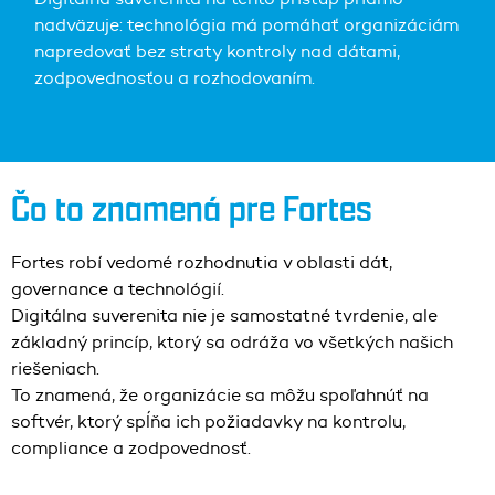
nadväzuje: technológia má pomáhať organizáciám
napredovať bez straty kontroly nad dátami,
zodpovednosťou a rozhodovaním.
Čo to znamená pre Fortes
Fortes robí vedomé rozhodnutia v oblasti dát,
governance a technológií.
Digitálna suverenita nie je samostatné tvrdenie, ale
základný princíp, ktorý sa odráža vo všetkých našich
riešeniach.
To znamená, že organizácie sa môžu spoľahnúť na
softvér, ktorý spĺňa ich požiadavky na kontrolu,
compliance a zodpovednosť.