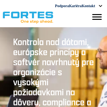
Podpora
Kariéra
Kontakt
Kontrola nad dátami,
európske princípy a
softvér navrhnutý pre
organizácie s
vysokými
požiadavkami na
dôveru, compliance a