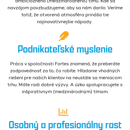
ambiciózneho (medzinárodného) tímu. Kde sa
navzájom povzbudzujeme, aby sa nám darilo. Veríme
totiž, že otvorená atmosféra prináša tie
najinovatívnejšie nápady.
Podnikateľské
myslenie
Práca v spoločnosti Fortes znamená, že preberáte
zodpovednosť za to, čo robíte. Hľadanie vhodných
riešení pre našich klientov na neustále sa meniacom
trhu. Máte radi dobré výzvy. A úzko spolupracujete s
inšpiratívnym (medzinárodným) tímom.
Osobný a profesionálny rast