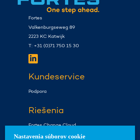
Fortes
Valkenburgseweg 89
2223 KC Katwijk
T: +31 (0)71 750 15 30
Kundeservice
Podpora
Riešenia
Fortes Change Cloud
Fortes ProjectFlow
Nastavenia súborov cookie