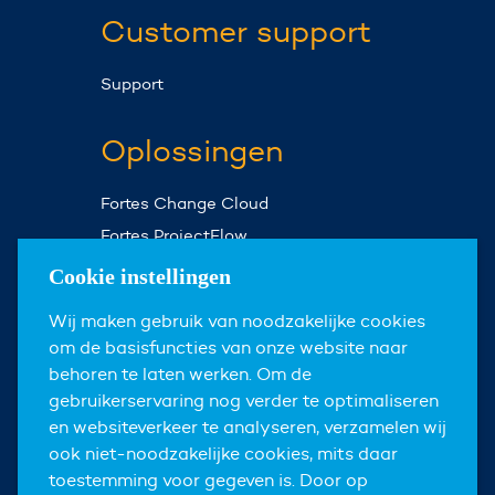
Customer support
Support
Oplossingen
Fortes Change Cloud
Fortes ProjectFlow
Fortes Milestones
Cookie instellingen
Assist Planner
Wij maken gebruik van noodzakelijke cookies
om de basisfuncties van onze website naar
Over ons
behoren te laten werken. Om de
gebruikerservaring nog verder te optimaliseren
Over Fortes
en websiteverkeer te analyseren, verzamelen wij
Nieuws & events
ook niet-noodzakelijke cookies, mits daar
toestemming voor gegeven is. Door op
Carrières