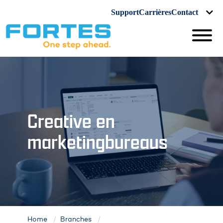
Support
Carrières
Contact
Creative en
marketingbureaus
Home
Branches