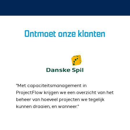
Ontmoet onze klanten
"Met capaciteitsmanagement in
“Nu 
en.
ProjectFlow krijgen we een overzicht van het
geïn
beheer van hoeveel projecten we tegelijk
Daar
kunnen draaien, en wanneer."
Yv
Muni