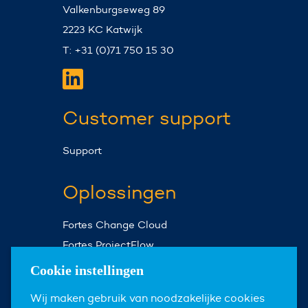
Valkenburgseweg 89
2223 KC Katwijk
T: +31 (0)71 750 15 30
Customer support
Support
Oplossingen
Fortes Change Cloud
Fortes ProjectFlow
Fortes Milestones
Cookie instellingen
Assist Planner
Wij maken gebruik van noodzakelijke cookies