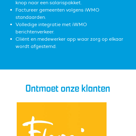
knop naar een salarispakket.
Factureer gemeenten volgens iWMO
standaarden.
Volledige integratie met iWMO
berichtenverkeer.
Cliënt en medewerker app waar zorg op elkaar
wordt afgestemd.
Ontmoet onze klanten