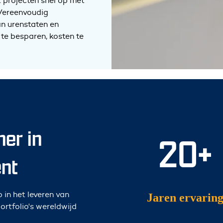
t projecten snel op met
 Vereenvoudig
n urenstaten en
te besparen, kosten te
ner in
20+
nt
 in het leveren van
Jaren ervarin
rtfolio's wereldwijd