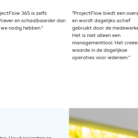
jectFlow biedt een overzicht
“Met Fortes kunnen we nu
ordt dagelijks actief
eindelijk zien waar de
ruikt door de medewerkers.
knelpunten zitten en wat de
is niet alleen een
consequenties zijn van de
agementtool. Het creëert
afspraken die we maken."
de in de dagelijkse
Hans Ooms, Project Lead
aties voor iedereen."
and Controller, LVNL