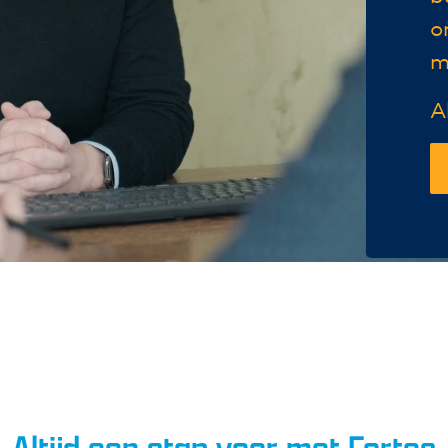
o
m
A