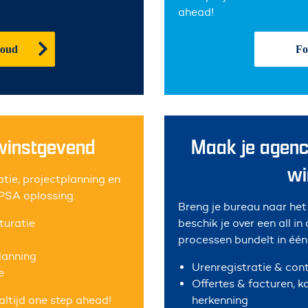
ahead!
loud
Fo
winstgevend
Maak je agency
wi
atie, projectplanning en
 PSA oplossing.
Breng je bureau naar het 
turatie
beschik je over een all in
processen bundelt in één
lanning
Urenregistratie & cont
e
Offertes & facturen, 
 altijd one step ahead!
herkenning