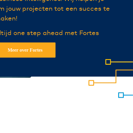
m
jouw
projecten tot een succes te
aken!
ltijd one step ahead met Fortes
Meer over Fortes