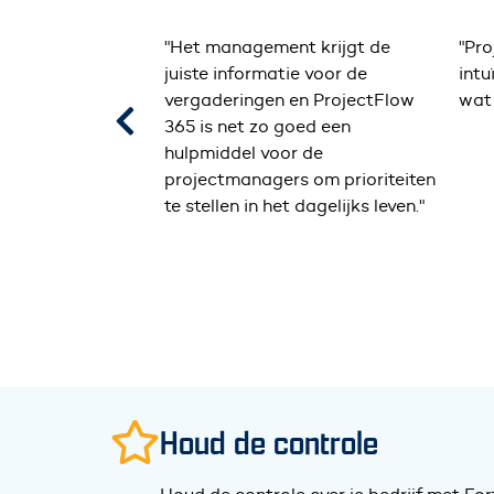
t krijgt de
"ProjectFlow 365 is zelfs
"Pro
ie voor de
intuïtiever en schaalbaarder dan
en w
en ProjectFlow
wat we nodig hebben."
geb
oed een
Het 
r de
man
s om prioriteiten
waar
 dagelijks leven."
oper
Houd de controle