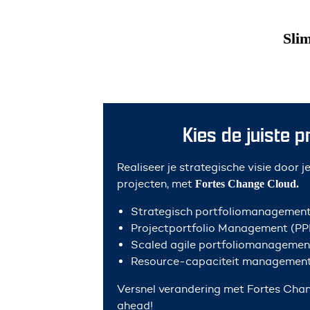
Sli
Kies de juiste 
Realiseer je strategische visie door je
projecten, met
Fortes Change Cloud.
Strategisch portfoliomanagemen
Projectportfolio Management (P
Scaled agile portfoliomanagemen
Resource-capaciteit managemen
Versnel verandering met Fortes Chan
ahead!