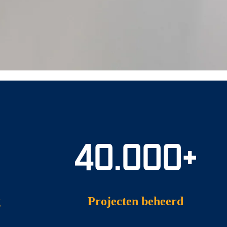
40.000+
g
Projecten beheerd