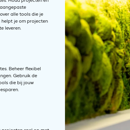
rtes. Houd projecten en
t aangepaste
er alle tools die je
s helpt je om projecten
te leveren.
es. Beheer flexibel
ingen. Gebruik de
ls die bij jouw
besparen.