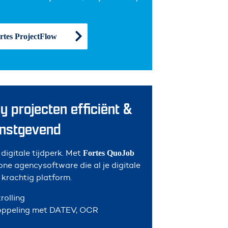
rtes ProjectFlow
 projecten efficiënt &
nstgevend
digitale tijdperk. Met
Fortes QuoJob
 one agencysoftware die al je digitale
 krachtig platform.
rolling
koppeling met DATEV, OCR