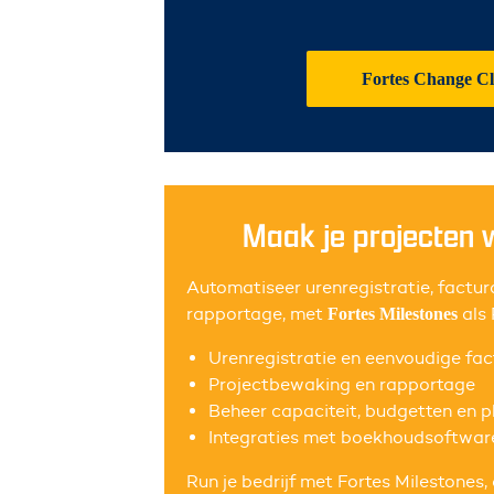
Fortes Change C
Maak je projecten 
Automatiseer urenregistratie, factur
rapportage, met
als
Fortes Milestones
Urenregistratie en eenvoudige fac
Projectbewaking en rapportage
Beheer capaciteit, budgetten en p
Integraties met boekhoudsoftwar
Run je bedrijf met Fortes Milestones,