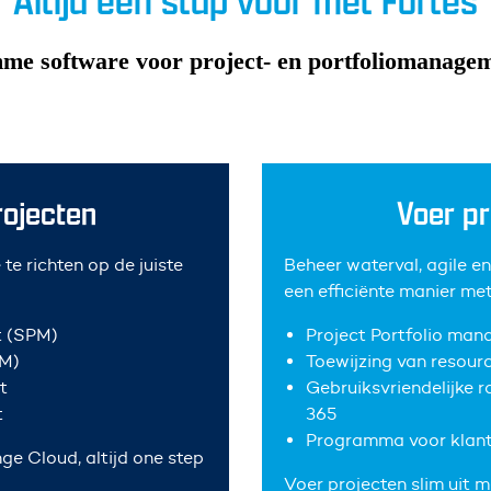
Altijd een stap voor met Fortes
mme software voor project- en portfoliomanage
projecten
Voer pr
 te richten op de juiste
Beheer waterval, agile 
een efficiënte manier me
t (SPM)
Project Portfolio ma
PM)
Toewijzing van resourc
t
Gebruiksvriendelijke 
t
365
Programma voor klan
ge Cloud, altijd one step
Voer projecten slim uit m