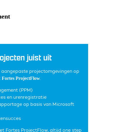
ment
ojecten juist uit
en aangepaste projectomgevingen op
t
.
Fortes ProjectFlow
nagement (PPM)
es en urenregistratie
rapportage op basis van Microsoft
tensucces
et Fortes ProjectFlow, altijd one step