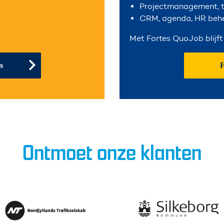
Projectmanagement, t
CRM, agenda, HR behe
Met Fortes QuoJob blijft
ones
Ontmoet onze klanten