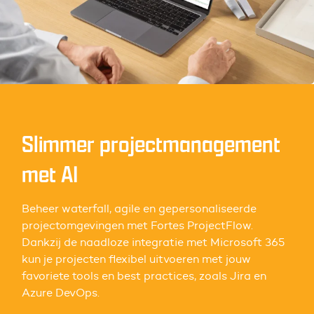
Slimmer projectmanagement
met AI
Beheer waterfall, agile en gepersonaliseerde
projectomgevingen met Fortes ProjectFlow.
Dankzij de naadloze integratie met Microsoft 365
kun je projecten flexibel uitvoeren met jouw
favoriete tools en best practices, zoals Jira en
Azure DevOps.