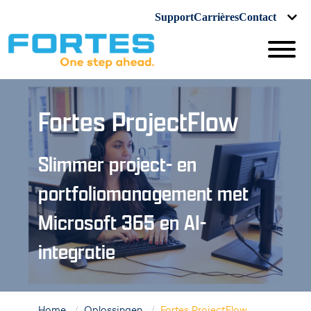
Support
Carrières
Contact
Fortes ProjectFlow
Slimmer project- en
portfoliomanagement met
Microsoft 365 en AI-
integratie
Home
Oplossingen
Fortes ProjectFlow