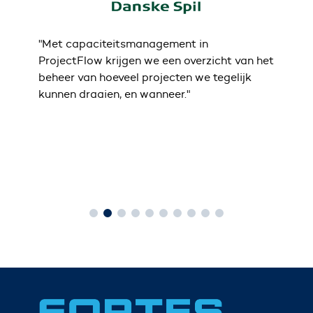
"Met capaciteitsmanagement in
“Nu 
en.
ProjectFlow krijgen we een overzicht van het
geïn
beheer van hoeveel projecten we tegelijk
Daar
kunnen draaien, en wanneer."
Yv
Muni