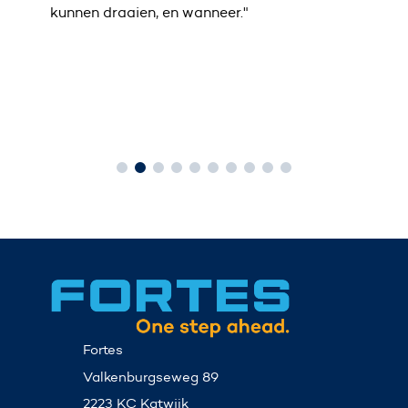
kunnen draaien, en wanneer."
Yv
Muni
Fortes
Valkenburgseweg 89
2223 KC Katwijk