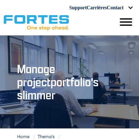
Support
Carrières
Contact
Manage
projectportfolio's
slimmer
Home
Thema's