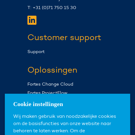
T: +31 (0)71 750 15 30
Customer support
Support
Oplossingen
Fortes Change Cloud
Fortes ProjectFlow
Fortes Milestones
Cookie instellingen
Assist Planner
Wij maken gebruik van noodzakelijke cookies
om de basisfuncties van onze website naar
Over ons
behoren te laten werken. Om de