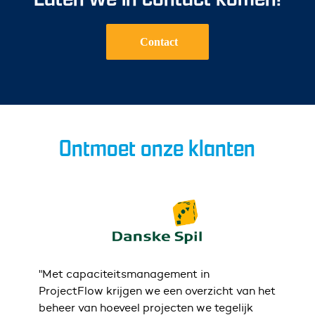
Contact
Ontmoet onze klanten
"Met capaciteitsmanagement in
“Nu 
en.
ProjectFlow krijgen we een overzicht van het
geïn
beheer van hoeveel projecten we tegelijk
Daar