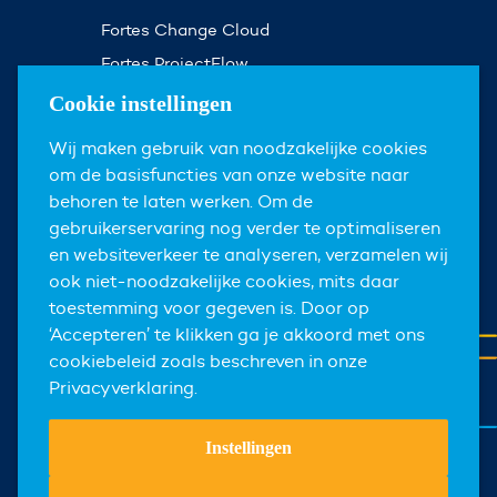
Fortes Change Cloud
Fortes ProjectFlow
Fortes Milestones
Cookie instellingen
Assist Planner
Wij maken gebruik van noodzakelijke cookies
om de basisfuncties van onze website naar
Over ons
behoren te laten werken. Om de
gebruikerservaring nog verder te optimaliseren
Over Fortes
en websiteverkeer te analyseren, verzamelen wij
Nieuws & events
ook niet-noodzakelijke cookies, mits daar
toestemming voor gegeven is. Door op
Carrières
‘Accepteren’ te klikken ga je akkoord met ons
Contact
cookiebeleid zoals beschreven in onze
Privacyverklaring.
Instellingen