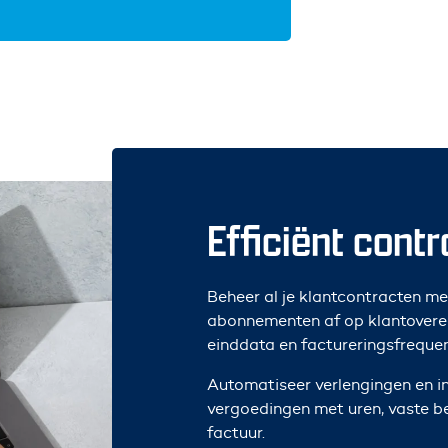
Efficiënt cont
Beheer al je klantcontracten m
abonnementen af op klantoveree
einddata en factureringsfrequen
Automatiseer verlengingen en i
vergoedingen met uren, vaste 
factuur.