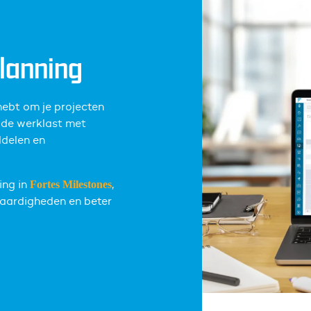
planning
hebt om je projecten
l de werklast met
ddelen en
ing in
,
Fortes Milestones
vaardigheden en beter