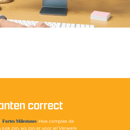
lanten correct
t
. Hoe complex de
Fortes Milestones
ook zijn, wij zijn er voor je! Verwerk