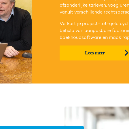
afzonderlijke tarieven, voeg ure
vanuit verschillende rechtsperso
Verkort je project-tot-geld cyc
behulp van aanpasbare facturen.
boekhoudsoftware en maak rapp
Lees meer