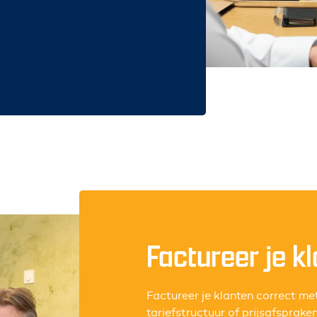
Factureer je k
Factureer je klanten correct me
tariefstructuur of prijsafspraken 