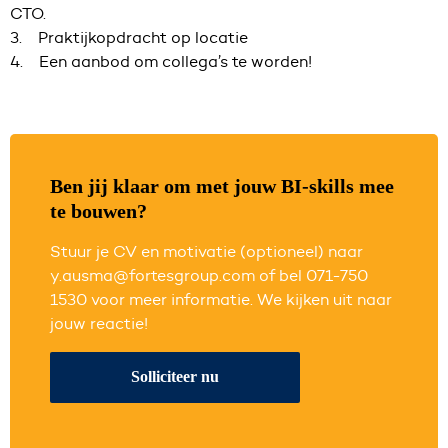
CTO.
3. Praktijkopdracht op locatie
4. Een aanbod om collega’s te worden!
Ben jij klaar om met jouw BI-skills mee
te bouwen?
Stuur je CV en motivatie (optioneel) naar
y.ausma@fortesgroup.com of bel 071-750
1530 voor meer informatie. We kijken uit naar
jouw reactie!
Solliciteer nu