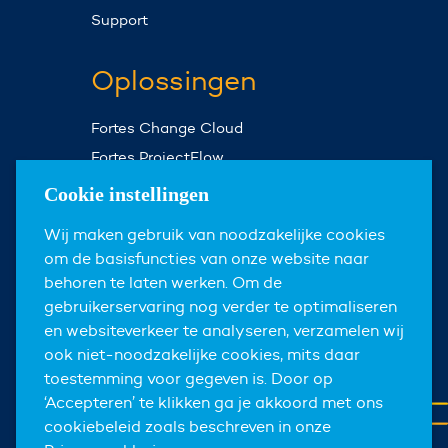
Support
Oplossingen
Fortes Change Cloud
Fortes ProjectFlow
Fortes Milestones
Cookie instellingen
Assist Planner
Wij maken gebruik van noodzakelijke cookies
om de basisfuncties van onze website naar
Over ons
behoren te laten werken. Om de
gebruikerservaring nog verder te optimaliseren
Over Fortes
en websiteverkeer te analyseren, verzamelen wij
Nieuws & events
ook niet-noodzakelijke cookies, mits daar
toestemming voor gegeven is. Door op
Carrières
‘Accepteren’ te klikken ga je akkoord met ons
Contact
cookiebeleid zoals beschreven in onze