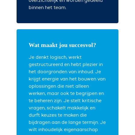
overzichtelijk en worden gedeeld
binnen het team.
Wat maakt jou succesvol?
Je denkt logisch, werkt
gestructureerd en hebt plezier in
het doorgronden van inhoud. Je
krijgt energie van het bouwen van
oplossingen die niet alleen
werken, maar ook te begrijpen en
te beheren zijn. Je stelt kritische
vragen, schakelt makkelijk en
durft keuzes te maken die
bijdragen aan de lange termijn. Je
wilt inhoudelijk eigenaarschap