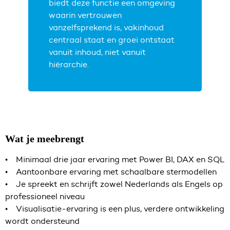
biedt deze functie een omgeving
waarin vertrouwen
vanzelfsprekend is, vakinhoud
centraal staat en groei ontstaat
vanuit inhoud, niet vanuit
hiërarchie.
Wat je meebrengt
• Minimaal drie jaar ervaring met Power BI, DAX en SQL
• Aantoonbare ervaring met schaalbare stermodellen
• Je spreekt en schrijft zowel Nederlands als Engels op
professioneel niveau
• Visualisatie-ervaring is een plus, verdere ontwikkeling
wordt ondersteund