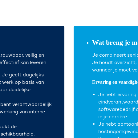
Wat breng je m
rouwbaar, veilig en
Je combineert senio
effectief kan leveren.
Je houdt overzicht
wanneer je moet vers
: Je geeft dagelijks
lt werk op basis van
Ervaring en vaardigh
oor duidelijke
Je hebt ervaring 
eindverantwoordel
e bent verantwoordelijk
softwarebedrijf o
 werking van interne
in je carrière.
Je hebt aantoonb
aakt de
hostingomgevinge
eschikbaarheid,