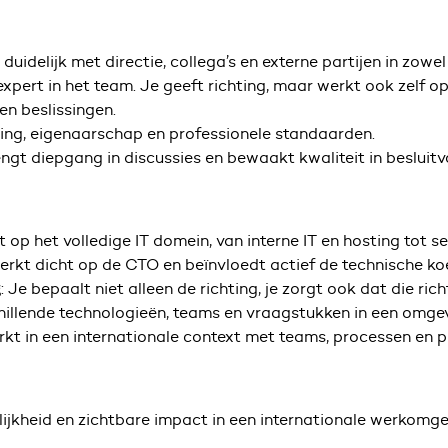
duidelijk met directie, collega’s en externe partijen in zowe
expert in het team. Je geeft richting, maar werkt ook zelf 
n beslissingen.
ng, eigenaarschap en professionele standaarden.
engt diepgang in discussies en bewaakt kwaliteit in besluitv
rt op het volledige IT domein, van interne IT en hosting tot se
werkt dicht op de CTO en beïnvloedt actief de technische ko
: Je bepaalt niet alleen de richting, je zorgt ook dat die ric
g
hillende technologieën, teams en vraagstukken in een omgevi
rkt in een internationale context met teams, processen en p
lijkheid en zichtbare impact in een internationale werkomge