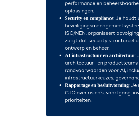
performance en beheersbaarhe
oplossingen.
: Je houdt
Security en compliance
beveiligings
managementsysteem
ISO/NEN, organiseert opvolging
zorgt dat security structureel 
ontwerp en beheer.
:
AI infrastructuur en architectuur
architectuur- en productteams
randvoorwaarden voor AI, inclu
infrastructuurkeuzes, governan
: Je
Rapportage en besluitvorming
CTO over risico’s, voortgang, in
prioriteiten.