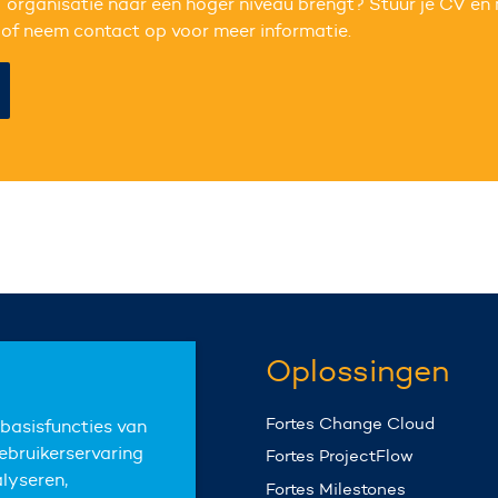
IT organisatie naar een hoger niveau brengt? Stuur je CV en
of neem contact op voor meer informatie.
Customer
Oplossingen
support
Fortes Change Cloud
basisfuncties van
ebruikerservaring
Fortes ProjectFlow
Support
alyseren,
Fortes Milestones