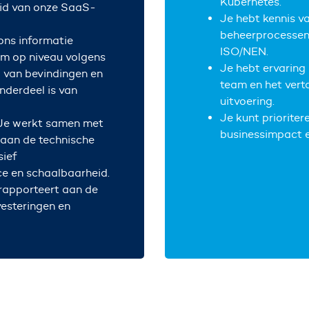
Kubernetes.
id van onze SaaS-
Je hebt kennis va
beheerprocessen,
 ons informatie
ISO/NEN.
 op niveau volgens
Je hebt ervaring
 van bevindingen en
team en het vert
onderdeel is van
uitvoering.
Je kunt prioriter
 Je werkt samen met
businessimpact e
 aan de technische
sief
ce en schaalbaarheid.
 rapporteert aan de
vesteringen en