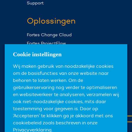
Support
Oplossingen
Fortes Change Cloud
Fortes ProjectFlow
Fortes Milestones
Cookie instellingen
Assist Planner
Wij maken gebruik van noodzakelijke cookies
om de basisfuncties van onze website naar
Over ons
behoren te laten werken. Om de
gebruikerservaring nog verder te optimaliseren
Over Fortes
en websiteverkeer te analyseren, verzamelen wij
Nieuws & events
ook niet-noodzakelijke cookies, mits daar
toestemming voor gegeven is. Door op
Carrières
‘Accepteren’ te klikken ga je akkoord met ons
Contact
cookiebeleid zoals beschreven in onze
Privacyverklaring.