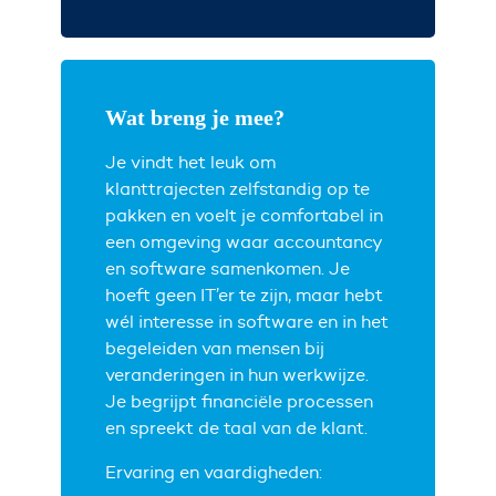
Wat breng je mee?
Je vindt het leuk om
klanttrajecten zelfstandig op te
pakken en voelt je comfortabel in
een omgeving waar accountancy
en software samenkomen. Je
hoeft geen IT’er te zijn, maar hebt
wél interesse in software en in het
begeleiden van mensen bij
veranderingen in hun werkwijze.
Je begrijpt financiële processen
en spreekt de taal van de klant.
Ervaring en vaardigheden: