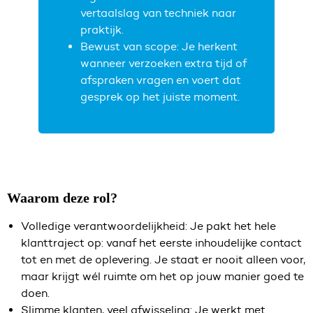
vertaalslag van techniek naar
praktijk.
Bewust van scope: Je herkent
wanneer verzoeken extra tijd of
afspraken vragen en voert dat
gesprek op het juiste moment.
Waarom deze rol?
Volledige verantwoordelijkheid: Je pakt het hele
klanttraject op: vanaf het eerste inhoudelijke contact
tot en met de oplevering. Je staat er nooit alleen voor,
maar krijgt wél ruimte om het op jouw manier goed te
doen.
Slimme klanten, veel afwisseling: Je werkt met