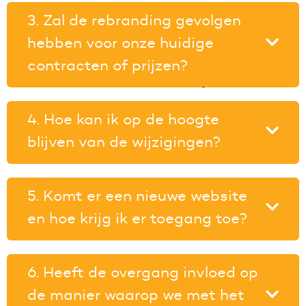
leveren die je gewend bent. De naamswijziging
3. Zal de rebranding gevolgen
en rebranding hebben geen invloed op de
hebben voor onze huidige
functionaliteit van onze producten. Onze
dienstverlening blijft gericht op dezelfde doelen,
contracten of prijzen?
nu onder de naam Fortes.
Nee, de overgang naar Fortes heeft geen invloed
op bestaande contracten of prijzen, afspraken
4. Hoe kan ik op de hoogte
blijven ongewijzigd.
blijven van de wijzigingen?
We houden je op de hoogte via e-mails, onze
website en directe communicatie van uw
5. Komt er een nieuwe website
accountmanager. Je vindt ook regelmatig
en hoe krijg ik er toegang toe?
updates in nieuwsbrieven.
De websites van QicsMilestones, Projectflow en
Change Cloud blijven hetzelfde. Qics.nl verhuist
6. Heeft de overgang invloed op
naar een nieuwe website: fortesgroup.com.
de manier waarop we met het