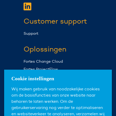
Customer support
Support
Oplossingen
Fortes Change Cloud
Fortes ProjectFlow
Fortes Milestones
Cookie instellingen
Assist Planner
Wij maken gebruik van noodzakelijke cookies
om de basisfuncties van onze website naar
Over ons
behoren te laten werken. Om de
gebruikerservaring nog verder te optimaliseren
Over Fortes
en websiteverkeer te analyseren, verzamelen wij