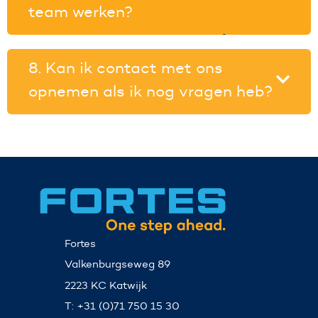
team werken?
Nee, aanspreekpunten blijven hetzelfde. Onze
rebranding verandert alleen de merknaam en het
8. Kan ik contact met ons
uiterlijk van onze materialen, niet de
opnemen als ik nog vragen heb?
partnerschappen en samenwerkingen die we
samen hebben opgebouwd.
Absoluut! Ons team staat klaar om je vragen
over de rebranding te beantwoorden. Je kunt
ons bereiken op
marketing@fortesgroup.com
.
Fortes
Valkenburgseweg 89
2223 KC Katwijk
T: +31 (0)71 750 15 30