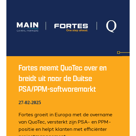
Fortes neemt QuoTec over en
breidt uit naar de Duitse
PSA/PPM-softwaremarkt
27-02-2025
Fortes groeit in Europa met de overname
van QuoTec, versterkt zijn PSA- en PPM-
positie en helpt klanten met efficiënter