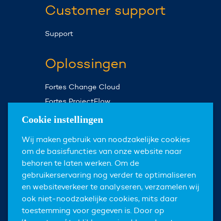
Customer support
Support
Oplossingen
Fortes Change Cloud
Fortes ProjectFlow
Fortes Milestones
Cookie instellingen
Assist Planner
Wij maken gebruik van noodzakelijke cookies
om de basisfuncties van onze website naar
Over ons
behoren te laten werken. Om de
gebruikerservaring nog verder te optimaliseren
Over Fortes
en websiteverkeer te analyseren, verzamelen wij
Nieuws & events
ook niet-noodzakelijke cookies, mits daar
toestemming voor gegeven is. Door op
Carrières