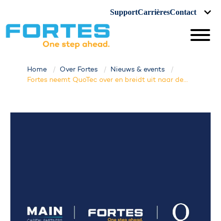
Support
Carrières
Contact
Home
Over Fortes
Nieuws & events
Fortes neemt QuoTec over en breidt uit naar de...