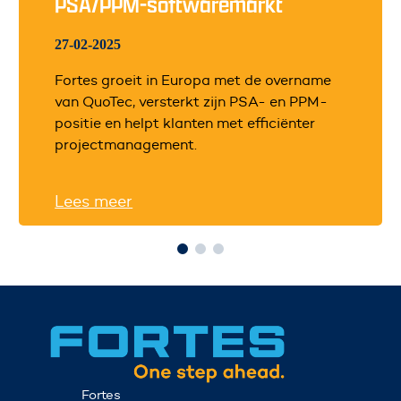
PSA/PPM-softwaremarkt
27-02-2025
Fortes groeit in Europa met de overname
van QuoTec, versterkt zijn PSA- en PPM-
positie en helpt klanten met efficiënter
projectmanagement.
Lees meer
Fortes