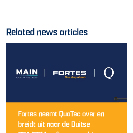
Related news articles
Fortes neemt QuoTec over en
breidt uit naar de Duitse