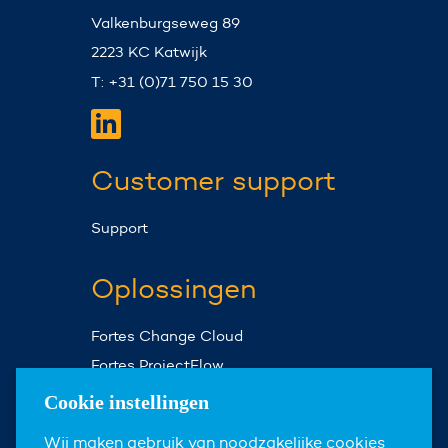
Valkenburgseweg 89
2223 KC Katwijk
T: +31 (0)71 750 15 30
Customer support
Support
Oplossingen
Fortes Change Cloud
Fortes ProjectFlow
Fortes Milestones
Cookie instellingen
Assist Planner
Wij maken gebruik van noodzakelijke cookies